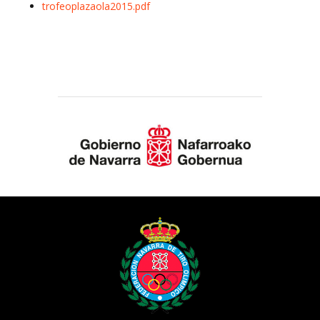
trofeoplazaola2015.pdf