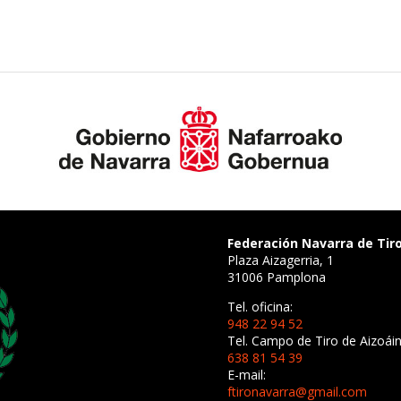
Federación Navarra de Tir
Plaza Aizagerria, 1
31006 Pamplona
Tel. oficina:
948 22 94 52
Tel. Campo de Tiro de Aizoáin
638 81 54 39
E-mail:
ftironavarra@gmail.com