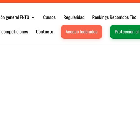
ión general FNTO
Cursos
Regularidad
Rankings Recorridos Tiro
. competiciones
Contacto
Acceso federados
Protección al