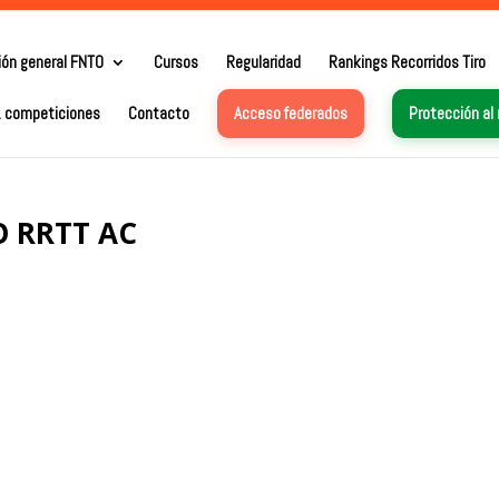
ión general FNTO
Cursos
Regularidad
Rankings Recorridos Tiro
. competiciones
Contacto
Acceso federados
Protección al
 RRTT AC