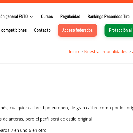
ión general FNTO
Cursos
Regularidad
Rankings Recorridos Tiro
. competiciones
Contacto
Acceso federados
Protección al
Inicio
>
Nuestras modalidades
>
onés, cualquier calibre, tipo europeo, de gran calibre como por los ori
delanteras, pero el perfil será de estilo original.
paros 7 en uno 6 en otro.