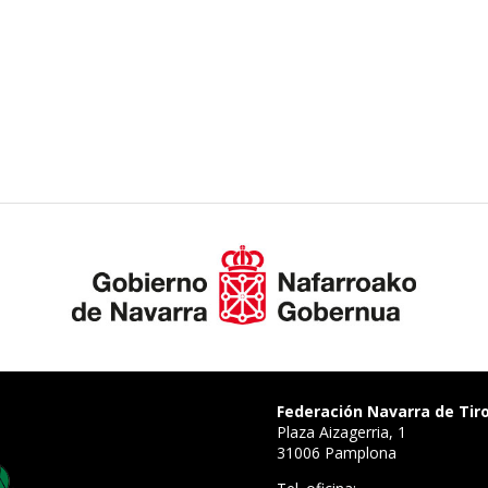
Federación Navarra de Tir
Plaza Aizagerria, 1
31006 Pamplona