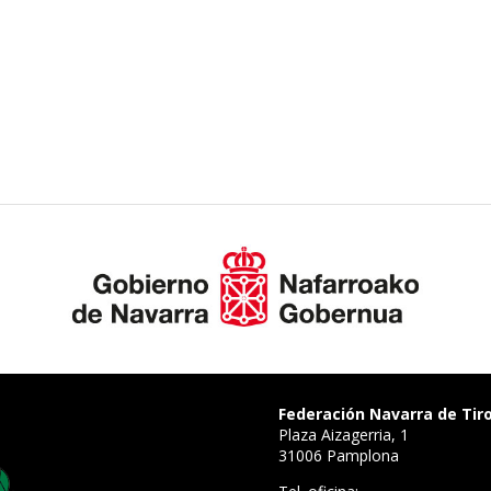
Federación Navarra de Tir
Plaza Aizagerria, 1
31006 Pamplona