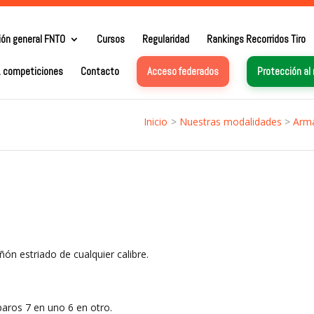
ión general FNTO
Cursos
Regularidad
Rankings Recorridos Tiro
. competiciones
Contacto
Acceso federados
Protección al
Inicio
>
Nuestras modalidades
>
Arma
ñón estriado de cualquier calibre.
paros 7 en uno 6 en otro.