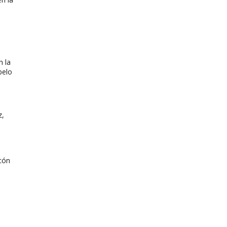
n la
belo
z,
rcón