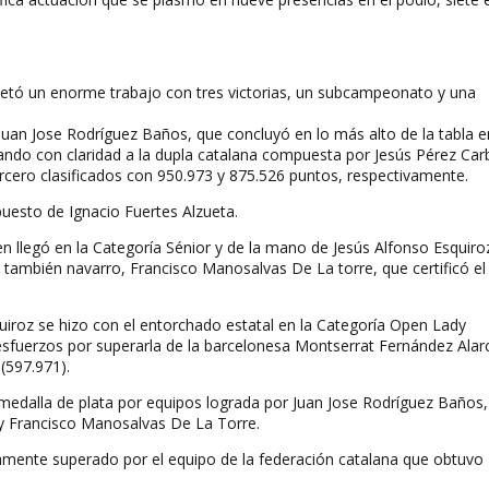
letó un enorme trabajo con tres victorias, un subcampeonato y una
Juan Jose Rodríguez Baños, que concluyó en lo más alto de la tabla e
ando con claridad a la dupla catalana compuesta por Jesús Pérez Car
rcero clasificados con 950.973 y 875.526 puntos, respectivamente.
puesto de Ignacio Fuertes Alzueta.
 llegó en la Categoría Sénior y de la mano de Jesús Alfonso Esquiro
al también navarro, Francisco Manosalvas De La torre, que certificó el
uiroz se hizo con el entorchado estatal en la Categoría Open Lady
esfuerzos por superarla de la barcelonesa Montserrat Fernández Ala
 (597.971).
medalla de plata por equipos lograda por Juan Jose Rodríguez Baños,
 y Francisco Manosalvas De La Torre.
lamente superado por el equipo de la federación catalana que obtuvo