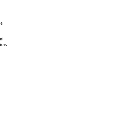
te
ri
iras