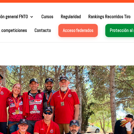
ión general FNTO
Cursos
Regularidad
Rankings Recorridos Tiro
. competiciones
Contacto
Acceso federados
Protección al