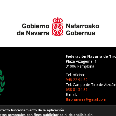
Federación Navarra de Tir
Plaza Aizagerria, 1
31006 Pamplona
Tel. oficina:
948 22 94 52
Tel. Campo de Tiro de Aizoáin
638 81 54 39
E-mail:
ftironavarra@gmail.com
recto funcionamiento de la aplicación.
s personales con fines publicitarios ni de análisis sin