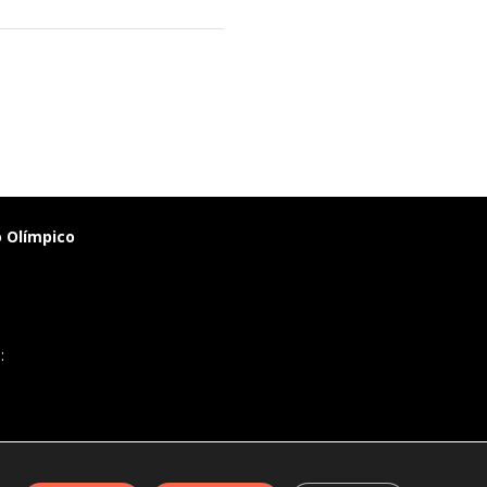
o Olímpico
: