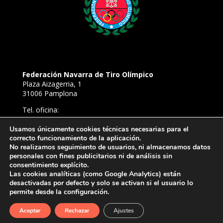
Federación Navarra de Tiro Olímpico
Plaza Aizagerria, 1
31006 Pamplona
Tel. oficina:
948 22 94 52
Tel. Campo de Tiro de Aizoáin:
Usamos únicamente cookies técnicas necesarias para el
638 81 54 39
correcto funcionamiento de la aplicación.
No realizamos seguimiento de usuarios, ni almacenamos datos
E-mail:
personales con fines publicitarios ni de análisis sin
ftironavarra@gmail.com
consentimiento explícito.
Las cookies analíticas (como Google Analytics) están
desactivadas por defecto y solo se activan si el usuario lo
permite desde la configuración.
© 2026 | Federación Navarra de Tiro Olímpico
Aviso legal
|
Política de privacidad
|
Política de cookies
Aceptar
Rechazar
Ajustes